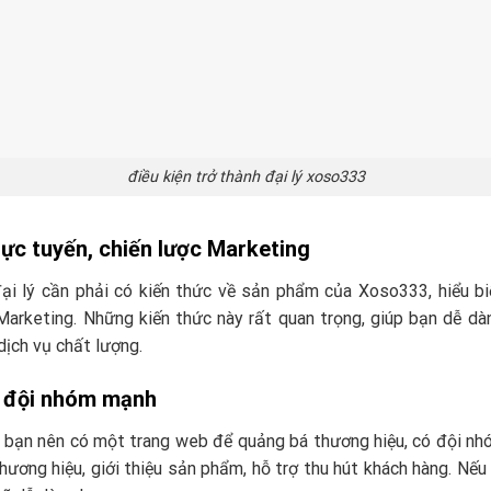
điều kiện trở thành đại lý xoso333
rực tuyến, chiến lược Marketing
ại lý cần phải có kiến thức về sản phẩm của Xoso333, hiểu biế
Marketing. Những kiến thức này rất quan trọng, giúp bạn dễ d
dịch vụ chất lượng.
và đội nhóm mạnh
, bạn nên có một trang web để quảng bá thương hiệu, có đội nhó
hương hiệu, giới thiệu sản phẩm, hỗ trợ thu hút khách hàng. Nếu