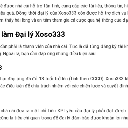
ẽ được nhà cái hỗ trợ tận tình, cung cấp các tài liệu, thông tin, h
hiệu quả. Đồng thời đại lý của Xoso333 còn được hỗ trợ dịch vụ
m thấy hài lòng và an tâm tham gia cá cược qua hệ thống của đại
n làm Đại lý Xoso333
cần phải là thành viên của nhà cái. Tức là đã từng đăng ký tài k
. Ngoài ra, bạn cần đáp ứng những điều kiện sau:
3
hải đáp ứng đã đủ 18 tuổi trở lên (tính theo CCCD). Xoso333 kh
ác điều kiện để chịu trách nhiệm với các chiến lược và quyết định
 nhà cái đưa ra một chỉ tiêu KPI yêu cầu đại lý phải đạt đượ
 cũng là tiêu chí quan trọng để đại lý đảm bảo được khoản lợi nh