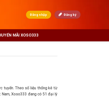
Đăng nhập
Đăng ký
HUYẾN MÃI XOSO333
ực tuyến. Theo số liệu thống kê từ
iệt Nam, Xoso333 đang có 51 đại lý