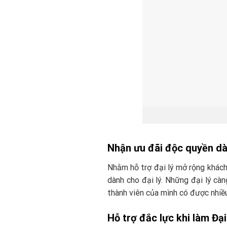
Nhận ưu đãi độc quyền dà
Nhằm hỗ trợ đại lý mở rộng khác
dành cho đại lý. Những đại lý càn
thành viên của mình có được nhiều
Hỗ trợ đắc lực khi làm Đạ