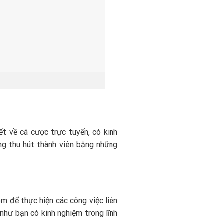
t về cá cược trực tuyến, có kinh
àng thu hút thành viên bằng những
m để thực hiện các công việc liên
 như bạn có kinh nghiệm trong lĩnh