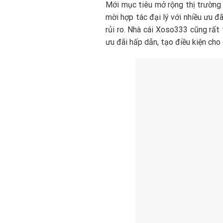
Mới mục tiêu mở rộng thị trường 
mời hợp tác đại lý với nhiều ưu 
rủi ro. Nhà cái Xoso333 cũng rất t
ưu đãi hấp dẫn, tạo điều kiện cho