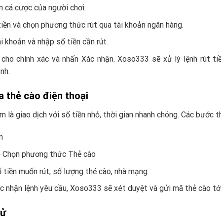
n cá cược của người chơi.
iền và chọn phương thức rút qua tài khoản ngân hàng.
i khoản và nhập số tiền cần rút.
 cho chính xác và nhấn Xác nhận. Xoso333 sẽ xử lý lệnh rút ti
nh.
a thẻ cào điện thoại
 là giao dịch với số tiền nhỏ, thời gian nhanh chóng. Các bước th
ản
-> Chọn phương thức Thẻ cào
ố tiền muốn rút, số lượng thẻ cào, nhà mạng
c nhận lệnh yêu cầu, Xoso333 sẽ xét duyệt và gửi mã thẻ cào tới
tử