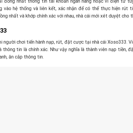
hải đồng nhất thông tin tài khoản ngân hàng hoặc ví điện tử tù
 vào hệ thống và liên kết, xác nhận để có thể thực hiện rút tiề
ng nhất và khớp chính xác với nhau, nhà cái mới xét duyệt cho th
333
i người chơi tiến hành nạp, rút, đặt cược tại nhà cái Xoso333. V
 thông tin là chính xác. Như vậy nghĩa là thành viên nạp tiền, đặ
nh, ăn cắp thông tin.