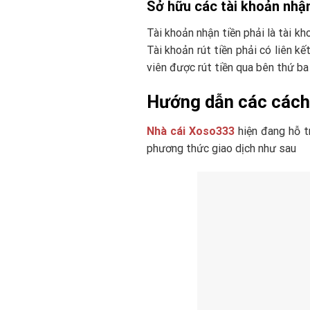
Sở hữu các tài khoản nhận
Tài khoản nhận tiền phải là tài k
Tài khoản rút tiền phải có liên 
viên được rút tiền qua bên thứ ba
Hướng dẫn các cách 
Nhà cái Xoso333
hiện đang hỗ tr
phương thức giao dịch như sau