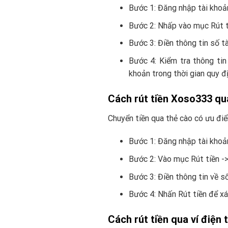
Bước 1: Đăng nhập tài khoả
Bước 2: Nhấp vào mục Rút t
Bước 3: Điền thông tin số tà
Bước 4: Kiểm tra thông tin
khoản trong thời gian quy đị
Cách rút tiền Xoso333 qu
Chuyển tiền qua thẻ cào có ưu điểm
Bước 1: Đăng nhập tài kho
Bước 2: Vào mục Rút tiền 
Bước 3: Điền thông tin về s
Bước 4: Nhấn Rút tiền để xá
Cách rút tiền qua ví điện 