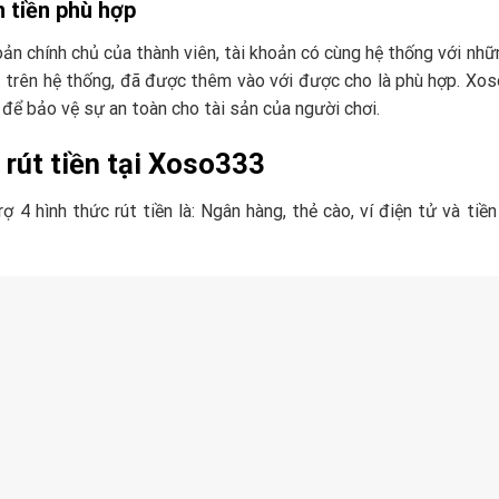
 tiền phù hợp
hoản chính chủ của thành viên, tài khoản có cùng hệ thống với nh
kết trên hệ thống, đã được thêm vào với được cho là phù hợp. X
 để bảo vệ sự an toàn cho tài sản của người chơi.
rút tiền tại Xoso333
ợ 4 hình thức rút tiền là: Ngân hàng, thẻ cào, ví điện tử và ti