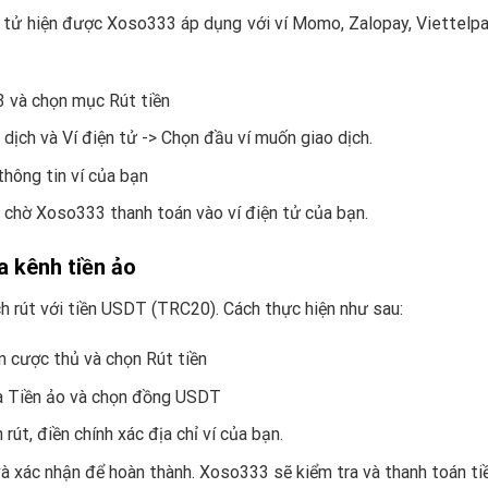
 tử hiện được Xoso333 áp dụng với ví Momo, Zalopay, Viettelpay
 và chọn mục Rút tiền
 dịch và Ví điện tử -> Chọn đầu ví muốn giao dịch.
thông tin ví của bạn
à chờ Xoso333 thanh toán vào ví điện tử của bạn.
a kênh tiền ảo
ịch rút với tiền USDT (TRC20). Cách thực hiện như sau:
n cược thủ và chọn Rút tiền
là Tiền ảo và chọn đồng USDT
rút, điền chính xác địa chỉ ví của bạn.
và xác nhận để hoàn thành. Xoso333 sẽ kiểm tra và thanh toán t