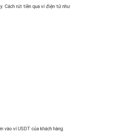
. Cách rút tiền qua ví điện tử như
iền vào ví USDT của khách hàng.