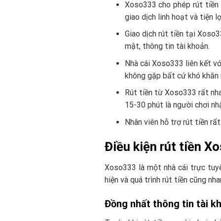
Xoso333 cho phép rút tiền t
giao dịch linh hoạt và tiện lợ
Giao dịch rút tiền tại Xoso
mật, thông tin tài khoản.
Nhà cái Xoso333 liên kết vớ
không gặp bất cứ khó khăn n
Rút tiền từ Xoso333 rất nha
15-30 phút là người chơi nh
Nhân viên hỗ trợ rút tiền rấ
Điều kiện rút tiền X
Xoso333 là một nhà cái trực tuyến
hiện và quá trình rút tiền cũng nh
Đồng nhất thông tin tài k