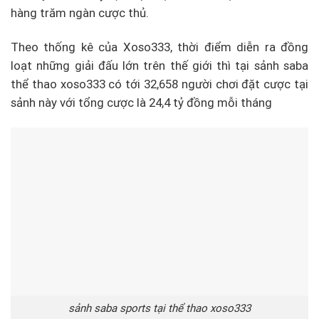
hàng trăm ngàn cược thủ.
Theo thống kê của Xoso333, thời điểm diễn ra đồng
loạt những giải đấu lớn trên thế giới thì tại sảnh saba
thể thao xoso333 có tới 32,658 người chơi đặt cược tại
sảnh này với tổng cược là 24,4 tỷ đồng mỗi tháng
sảnh saba sports tại thể thao xoso333