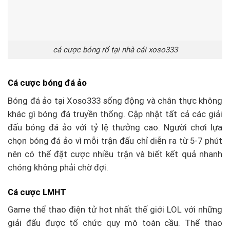
cá cược bóng rổ tại nhà cái xoso333
Cá cược bóng đá ảo
Bóng đá ảo tại Xoso333 sống động và chân thực không
khác gì bóng đá truyền thống. Cập nhật tất cả các giải
đấu bóng đá ảo với tỷ lệ thưởng cao. Người chơi lựa
chọn bóng đá ảo vì mỗi trận đấu chỉ diễn ra từ 5-7 phút
nên có thể đặt cược nhiều trận và biết kết quả nhanh
chóng không phải chờ đợi.
Cá cược LMHT
Game thể thao điện tử hot nhất thế giới LOL với những
giải đấu được tổ chức quy mô toàn cầu. Thể thao