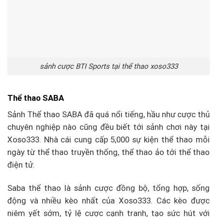
sảnh cược BTI Sports tại thể thao xoso333
Thể thao SABA
Sảnh Thể thao SABA đã quá nổi tiếng, hầu như cược thủ
chuyên nghiệp nào cũng đều biết tới sảnh chơi này tại
Xoso333. Nhà cái cung cấp 5,000 sự kiện thể thao mỗi
ngày từ thể thao truyền thống, thể thao ảo tới thể thao
điện tử.
Saba thể thao là sảnh cược đồng bộ, tổng hợp, sống
động và nhiều kèo nhất của Xoso333. Các kèo được
niêm yết sớm, tỷ lệ cược cạnh tranh, tạo sức hút với