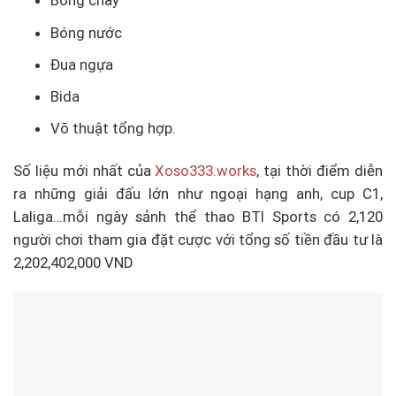
Bóng chày
Bóng nước
Đua ngựa
Bida
Võ thuật tổng hợp.
Số liệu mới nhất của
Xoso333.works
, tại thời điểm diễn
ra những giải đấu lớn như ngoại hạng anh, cup C1,
Laliga…mỗi ngày sảnh thể thao BTI Sports có 2,120
người chơi tham gia đặt cược với tổng số tiền đầu tư là
2,202,402,000 VND