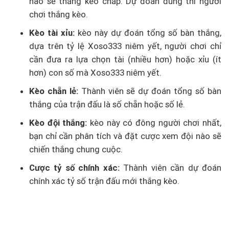
nào sẽ thắng kèo chấp. Dự đoán đúng thì người
chơi thắng kèo.
Kèo tài xỉu:
kèo này dự đoán tổng số bàn thắng,
dựa trên tỷ lệ Xoso333 niêm yết, người chơi chỉ
cần đưa ra lựa chọn tài (nhiều hơn) hoặc xỉu (ít
hơn) con số mà Xoso333 niêm yết.
Kèo chẵn lẻ:
Thành viên sẽ dự đoán tổng số bàn
thắng của trận đấu là số chẵn hoặc số lẻ.
Kèo đội thắng:
kèo này có đông người chơi nhất,
bạn chỉ cần phân tích và đặt cược xem đội nào sẽ
chiến thắng chung cuộc.
Cược tỷ số chính xác:
Thành viên cần dự đoán
chính xác tỷ số trận đấu mới thắng kèo.