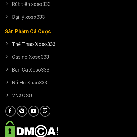
Rút tiền xoso333
Đại lý xoso333
Sản Phẩm Cá Cược
Thể Thao Xoso333
Casino Xoso333
Bắn Cá Xoso333
Nổ Hũ Xoso333
VNXOSO