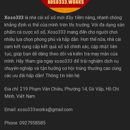
Xoso333
là nhà cái xổ số mới đầy tiềm năng, nhanh chóng
khẳng định vị thế của mình trên thị trường. Với đa dạng sản
phẩm cá cược xổ số, Xoso333 mang đến cho người chơi
nhiều lựa chọn phong phú và hấp dẫn. Hơn thế nữa, nhà cái
cam kết cung cấp kết quả xổ số chính xác, cập nhật liên
tục, giúp bạn dễ dàng theo dõi và kiểm tra may mắn của
mình. Hãy tham gia ngay xoso333 để trải nghiệm dịch vụ
chuyên nghiệp và tận hưởng cơ hội trúng thưởng cao cùng
các ưu đãi hấp dẫn! Thông tin liên hệ:
Địa chỉ: 219 Phạm Văn Chiêu, Phường 14, Gò Vấp, Hồ Chí
Minh, Việt Nam
Email:
xoso333works@gmail.com
Phone: 0927958585