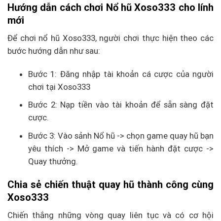
Hướng dẫn cách chơi Nổ hũ Xoso333 cho lính
mới
Để chơi nổ hũ Xoso333, người chơi thực hiện theo các
bước hướng dẫn như sau:
Bước 1: Đăng nhập tài khoản cá cược của người
chơi tại Xoso333
Bước 2: Nạp tiền vào tài khoản để sẵn sàng đặt
cược.
Bước 3: Vào sảnh Nổ hũ -> chọn game quay hũ bạn
yêu thích -> Mở game và tiến hành đặt cược ->
Quay thưởng.
Chia sẻ chiến thuật quay hũ thành công cùng
Xoso333
Chiến thắng những vòng quay liên tục và có cơ hội