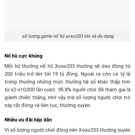
số lượng game nổ hũ xoso333 lớn và đa dạng
Nổ hũ cực khủng
Mỗi hũ thưởng nổ hũ Xoso333 thường sẽ dao động từ
200 triệu trở lên tới 19 tỷ đồng. Ngoài ra còn có tỷ lệ
trúng thưởng những mức thưởng hệ số khác thấp hơn
từ x2-x10,000 lần cược. 95.8% người chơi đã tham gia là
giành chiến thắng, nhờ vậy mà số lượng người chơi trò
này rất đông và liên tục, thường xuyên.
Nhiều ưu đãi hấp dẫn
Vì số lượng người chơi đông nên Xoso333 thường xuyên