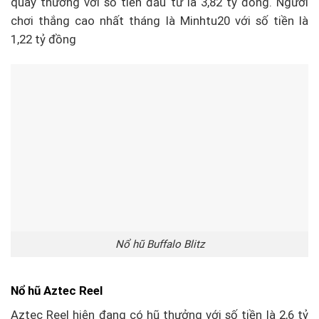
quay thưởng với số tiền đầu tư là 3,82 tỷ đồng. Người
chơi thắng cao nhất tháng là Minhtu20 với số tiền là
1,22 tỷ đồng
Nổ hũ Buffalo Blitz
Nổ hũ Aztec Reel
Aztec Reel hiện đang có hũ thưởng với số tiền là 2,6 tỷ